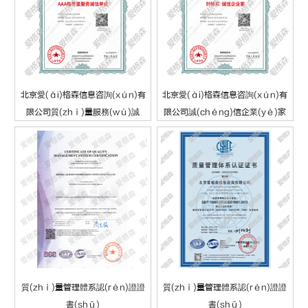
北京愛(ài)格森信息咨詢(xún)有
北京愛(ài)格森信息咨詢(xún)有
限公司質(zhì)量服務(wù)誠
限公司誠(chéng)信企業(yè)家
(chéng)信單位
質(zhì)量管理體系認(rèn)證證
質(zhì)量管理體系認(rèn)證證
書(shū)
書(shū)