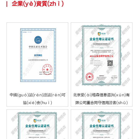
企業(yè)資質(zhì)
認(rèn)可規(guī)則
認
中國(guó)認(rèn)證認(rèn)可
北京愛(ài)格森信息咨詢(xún)有
協(xié)會(huì)
限公司重合同守信用證書(shū)