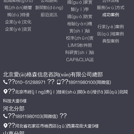
組織架構(gòu)
公司新聞
合作流程
(dòng)態(tài)
國(guó)家實
戰(zhàn)略管
新聞動(dòng)
服務(wù)方式
醫(yī)學
(shí)驗(yàn)
獨(dú)特優
前沿資訊
成功案例
理
態(tài)
國(guó)防實
(xué)實(shí)
室認(rèn)可
企業(yè)文化
(yōu)勢(shì)
檢驗(yàn)機
(shí)驗(yàn)
行業(yè)案例
驗(yàn)室認
企業(yè)資質
實(shí)驗
(jī)構(gòu)認
區(qū)域案例
室認(rèn)可
(rèn)可
(zhì)
校準(zhǔn)實
(yàn)室資質
典型案例
(rèn)可
LIMS軟件開
(shí)驗(yàn)
(zhì)認(rèn)
科研實(shí)驗
(kāi)發(fā)
室建標(biāo)
定
CAP&CLIA認
(yàn)室認
(rèn)證
(rèn)可
北京愛(ài)格森信息咨詢(xún)有限公司總部
??
??
??
010-51288971
18911980100(同微信)
??
北京市經(jīng)濟(jì)技術(shù)開(kāi)發(fā)區(qū)北閥
科技大廈6樓
河北分部
??
??
18911980103(同微信)
??
河北省石家莊市橋西區(qū)西美花街大廈9樓
山東分部