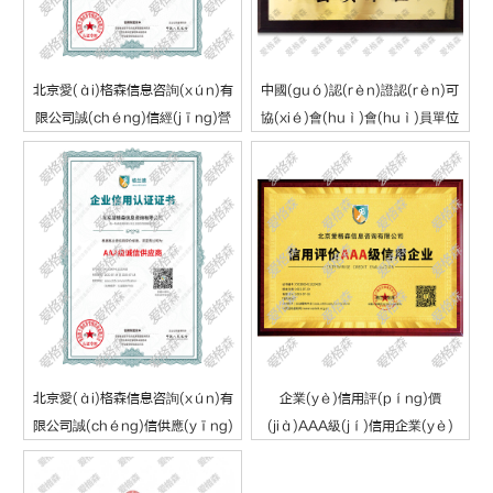
北京愛(ài)格森信息咨詢(xún)有
中國(guó)認(rèn)證認(rèn)可
限公司誠(chéng)信經(jīng)營
協(xié)會(huì)會(huì)員單位
(yíng)示范單位
北京愛(ài)格森信息咨詢(xún)有
企業(yè)信用評(píng)價
限公司誠(chéng)信供應(yīng)
(jià)AAA級(jí)信用企業(yè)
商證書(shū)